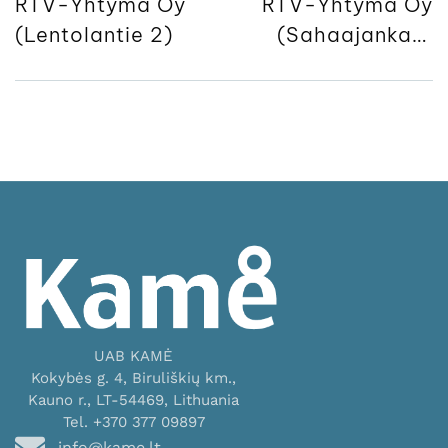
RTV-Yhtymä Oy
RTV-Yhtymä Oy
(Lentolantie 2)
(Sahaajankatu
44)
UAB KAMĖ
Kokybės g. 4, Biruliškių km.,
Kauno r., LT-54469, Lithuania
Tel. +370 377 09897
info@kame.lt