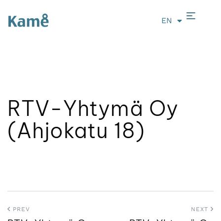
EN
LT
RTV-Yhtymä Oy
(Ahjokatu 18)
PREV
NEXT